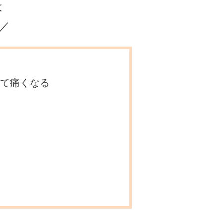
は
／
て痛くなる