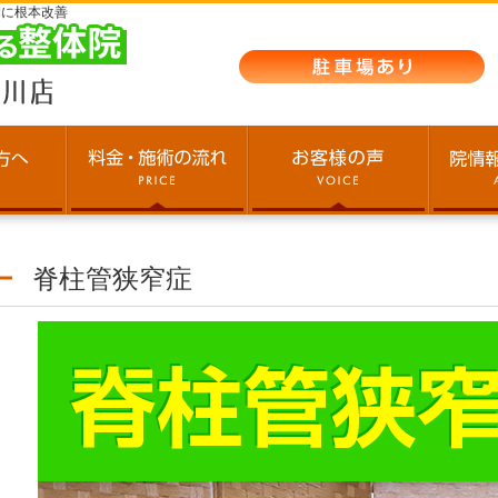
期に根本改善
脊柱管狭窄症